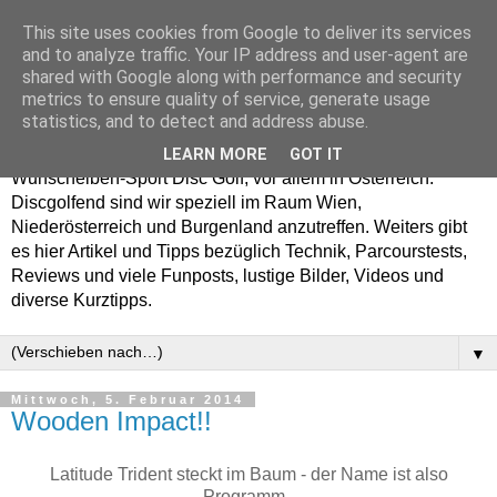
This site uses cookies from Google to deliver its services
Enjoy Disc Golf and let
and to analyze traffic. Your IP address and user-agent are
shared with Google along with performance and security
your Putterfly
metrics to ensure quality of service, generate usage
statistics, and to detect and address abuse.
Auf putterfly.at dreht sich alles um den Frisbee- bzw.
LEARN MORE
GOT IT
Wurfscheiben-Sport Disc Golf, vor allem in Österreich.
Discgolfend sind wir speziell im Raum Wien,
Niederösterreich und Burgenland anzutreffen. Weiters gibt
es hier Artikel und Tipps bezüglich Technik, Parcourstests,
Reviews und viele Funposts, lustige Bilder, Videos und
diverse Kurztipps.
▼
Mittwoch, 5. Februar 2014
Wooden Impact!!
Latitude Trident steckt im Baum - der Name ist also
Programm.