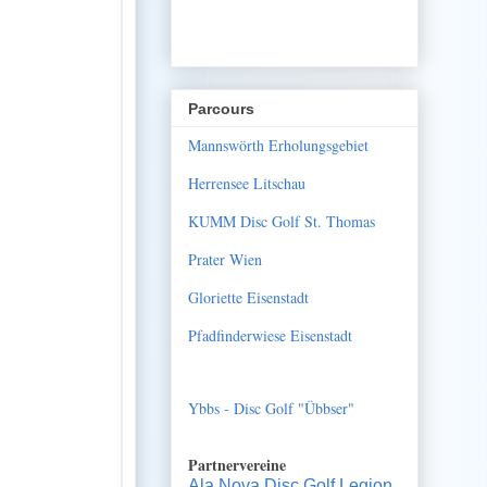
Parcours
Mannswörth Erholungsgebiet
Herrensee Litschau
KUMM Disc Golf St. Thomas
Prater Wien
Gloriette Eisenstadt
Pfadfinderwiese Eisenstadt
Ybbs - Disc Golf "Übbser"
Partnervereine
Ala Nova Disc Golf Legion