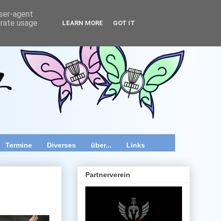
user-agent
erate usage
LEARN MORE
GOT IT
wir speziell im Raum Wien, Niederösterreich und Burgenland
 Videos und diverse Kurztipps.
Termine
Diverses
über...
Links
Partnerverein