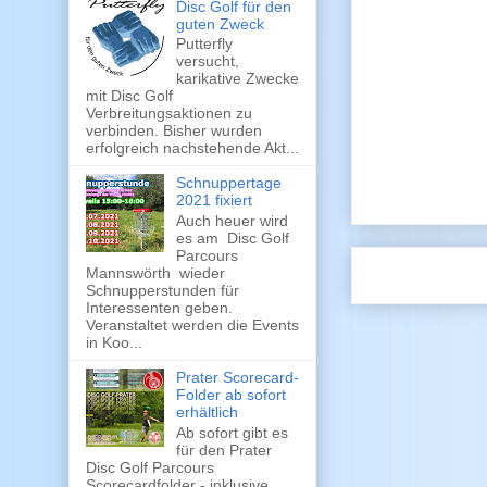
Disc Golf für den
guten Zweck
Putterfly
versucht,
karikative Zwecke
mit Disc Golf
Verbreitungsaktionen zu
verbinden. Bisher wurden
erfolgreich nachstehende Akt...
Schnuppertage
2021 fixiert
Auch heuer wird
es am Disc Golf
Parcours
Mannswörth wieder
Schnupperstunden für
Interessenten geben.
Veranstaltet werden die Events
in Koo...
Prater Scorecard-
Folder ab sofort
erhältlich
Ab sofort gibt es
für den Prater
Disc Golf Parcours
Scorecardfolder - inklusive