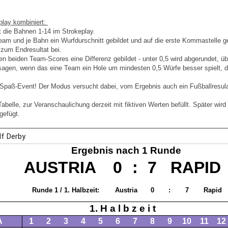
play kombiniert:
lt die Bahnen 1-14 im Strokeplay.
am und je Bahn ein Wurfdurschnitt gebildet und auf die erste Kommastelle ge
t zum Endresultat bei.
n beiden Team-Scores eine Differenz gebildet - unter 0,5 wird abgerundet, üb
agen, wenn das eine Team ein Hole um mindesten 0,5 Würfe besser spielt, dan
s Spaß-Event! Der Modus versucht dabei, vom Ergebnis auch ein Fußballresula
Tabelle, zur Veranschaulichung derzeit mit fiktiven Werten befüllt. Später wir
gefügt.