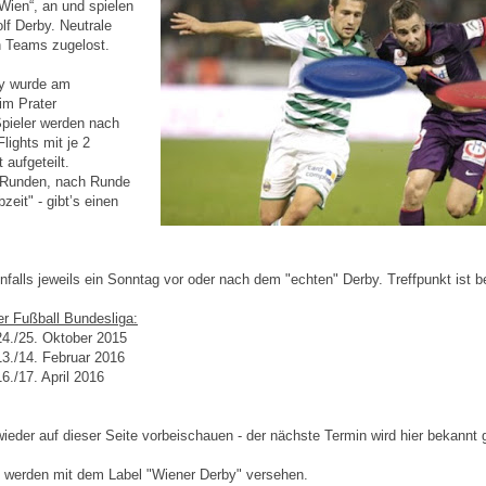
Wien“, an und spielen
lf Derby. Neutrale
n Teams zugelost.
by wurde am
im Prater
Spieler werden nach
Flights mit je 2
 aufgeteilt.
 Runden, nach Runde
bzeit" - gibt’s einen
enfalls jeweils ein Sonntag vor oder nach dem "echten" Derby. Treffpunkt ist 
er Fußball Bundesliga:
4./25. Oktober 2015
./14. Februar 2016
./17. April 2016
wieder auf dieser Seite vorbeischauen - der nächste Termin wird hier bekannt
 werden mit dem Label "Wiener Derby" versehen.