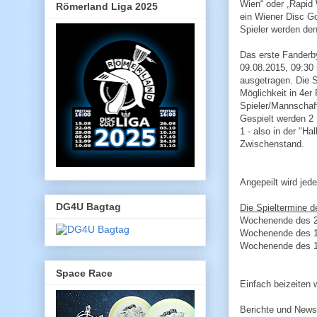
Wien“ oder „Rapid 
Römerland Liga 2025
ein Wiener Disc Go
Spieler werden de
Das erste Fander
09.08.2015, 09:30 
ausgetragen. Die 
Möglichkeit in 4er 
Spieler/Mannschaft
Gespielt werden 2
1 - also in der "Hal
Zwischenstand.
Angepeilt wird jed
DG4U Bagtag
Die Spieltermine d
Wochenende des 2
Wochenende des 13
Wochenende des 16
Space Race
Einfach beizeiten 
Berichte und News