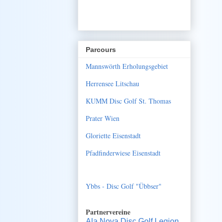
Parcours
Mannswörth Erholungsgebiet
Herrensee Litschau
KUMM Disc Golf St. Thomas
Prater Wien
Gloriette Eisenstadt
Pfadfinderwiese Eisenstadt
Ybbs - Disc Golf "Übbser"
Partnervereine
Ala Nova Disc Golf Legion