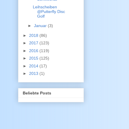
Leihscheiben
@Putterfly Disc
Golf
►
Januar
(3)
►
2018
(86)
►
2017
(123)
►
2016
(119)
►
2015
(125)
►
2014
(17)
►
2013
(1)
Beliebte Posts