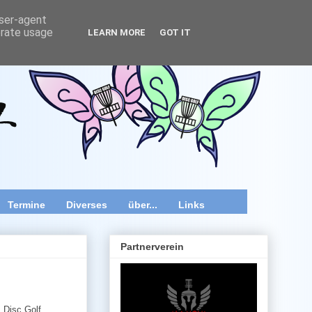
user-agent
erate usage
LEARN MORE
GOT IT
wir speziell im Raum Wien, Niederösterreich und Burgenland
 Videos und diverse Kurztipps.
Termine
Diverses
über...
Links
Partnerverein
 Disc Golf