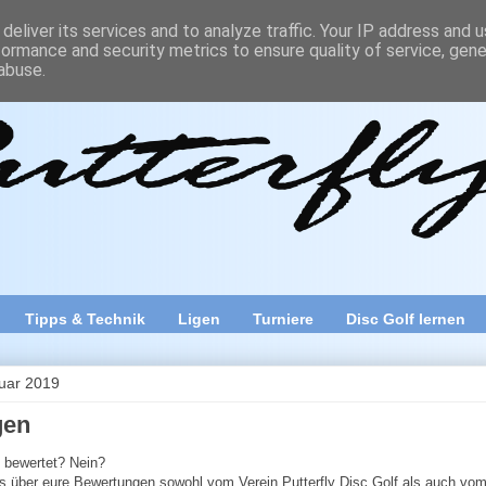
deliver its services and to analyze traffic. Your IP address and 
formance and security metrics to ensure quality of service, gen
erfly
abuse.
fscheiben-Sport Disc Golf, vor allem in Österreich. Discgolfend sind 
ch Technik, Parcourstests, Reviews und viele Funposts, lustige Bilder,
Tipps & Technik
Ligen
Turniere
Disc Golf lernen
ruar 2019
gen
 bewertet? Nein?
s über eure Bewertungen sowohl vom Verein Putterfly Disc Golf als auch vom