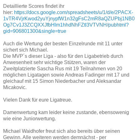
Detaillierte Scores findet ihr
hier:
https://docs.google.com/spreadsheets/u/1/d/e/2PACX-
1vTR4VjrKwod2yuYjnypfW1n32gFsC2mR8aQZUPbj1NB0
Og7Cv1J3ZCQXXJfbHlm1hhdNhFZtl3VTVNH/pubhtml?
gid=906801300&single=true
Auch die Wertung der besten Einzelrunde mit 11 unter
sichert sich Michael.
Die MVP´s dieser Liga - also für den Ligabetrieb durch
Anwesenheit sehr wichtige Stützen, waren der
Zweitplatzierte Sascha Rus mit 19 Teilnahmen von 20
möglichen Ligatagen sowie Andreas Fadinger mit 17 und
gleichauf mit 15 Simon Niederbacher und Aleksandar
Micakovic.
Vielen Dank für eure Ligatreue.
Damenwertung kam leider keine zustande, ebensowenig
wie eine Juniorwertung.
Michael Waidhofer freut sich also bereits über seinen
Gewinn. Alle weiteren werden demnächst - per