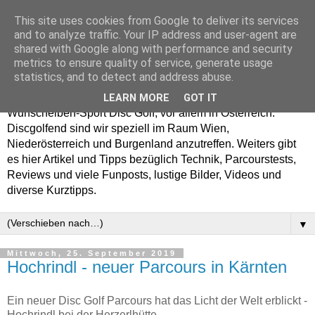
This site uses cookies from Google to deliver its services
Enjoy Disc Golf and let
and to analyze traffic. Your IP address and user-agent are
shared with Google along with performance and security
your Putterfly
metrics to ensure quality of service, generate usage
statistics, and to detect and address abuse.
Auf putterfly.at dreht sich alles um den Frisbee- bzw.
LEARN MORE
GOT IT
Wurfscheiben-Sport Disc Golf, vor allem in Österreich.
Discgolfend sind wir speziell im Raum Wien,
Niederösterreich und Burgenland anzutreffen. Weiters gibt
es hier Artikel und Tipps bezüglich Technik, Parcourstests,
Reviews und viele Funposts, lustige Bilder, Videos und
diverse Kurztipps.
▼
Mittwoch, 25. September 2019
Hochrindl - neuer Parcours in Kärnten
Ein neuer Disc Golf Parcours hat das Licht der Welt erblickt -
Hochrindl bei der Herzerlhütte.