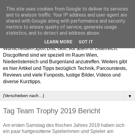
This site uses cookies from Google to deliver its services
Enjoy Disc Golf and let
and to analyze traffic. Your IP address and user-agent are
shared with Google along with performance and security
your Putterfly
metrics to ensure quality of service, generate usage
statistics, and to detect and address abuse.
Auf putterfly.at dreht sich alles um den Frisbee- bzw.
LEARN MORE
GOT IT
Wurfscheiben-Sport Disc Golf, vor allem in Österreich.
Discgolfend sind wir speziell im Raum Wien,
Niederösterreich und Burgenland anzutreffen. Weiters gibt
es hier Artikel und Tipps bezüglich Technik, Parcourstests,
Reviews und viele Funposts, lustige Bilder, Videos und
diverse Kurztipps.
▼
Tag Team Trophy 2019 Bericht
Am ersten Samstag des frischen Jahres 2019 haben sich
ein paar hartgesottene Spielerinnen und Spieler am