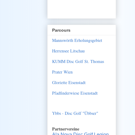
Parcours
Mannswörth Erholungsgebiet
Herrensee Litschau
KUMM Disc Golf St. Thomas
Prater Wien
Gloriette Eisenstadt
Pfadfinderwiese Eisenstadt
Ybbs - Disc Golf "Übbser"
Partnervereine
Ala Nova Disc Golf Legion