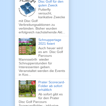
Disc Golf für den
guten Zweck
Putterfly
versucht,
karikative Zwecke
mit Disc Golf
Verbreitungsaktionen zu
verbinden. Bisher wurden
erfolgreich nachstehende Akt...
Schnuppertage
2021 fixiert
Auch heuer wird
es am Disc Golf
Parcours
Mannswörth wieder
Schnupperstunden für
Interessenten geben.
Veranstaltet werden die Events
in Koo...
Prater Scorecard-
Folder ab sofort
erhältlich
Ab sofort gibt es
für den Prater
Disc Golf Parcours
Scorecardfolder - inklusive