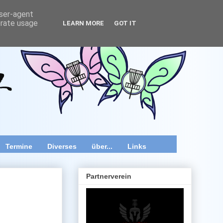
user-agent
erate usage
LEARN MORE
GOT IT
wir speziell im Raum Wien, Niederösterreich und Burgenland
 Videos und diverse Kurztipps.
Termine
Diverses
über...
Links
Partnerverein