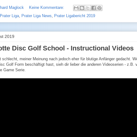
chard Maglock
Keine Kommentare:
Prater Liga
,
Prater Liga News
,
Prater Ligabericht 2019
ust 2019
tte Disc Golf School - Instructional Videos
t schlecht, meiner Meinung nach jedoch eher für blutige Anfänger gedacht. 
isc Golf Form beschäftigt hast, sieh dir lieber die anderen Videoserien - z.B.
he Game Serie.