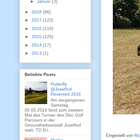
►
Januar
(3)
►
2018
(86)
►
2017
(123)
►
2016
(119)
►
2015
(125)
►
2014
(17)
►
2013
(1)
Beliebte Posts
Putterfly
@Josefhof
Reversed 2016
Am vergangenen
Samstag,
05.03.2016 fand zum zweiten
Mal das Turnier des Disc Golf
Parcours in der
Gesundheitsanstalt Josefhof
statt. TD Eri...
Eingestellt von
Ri