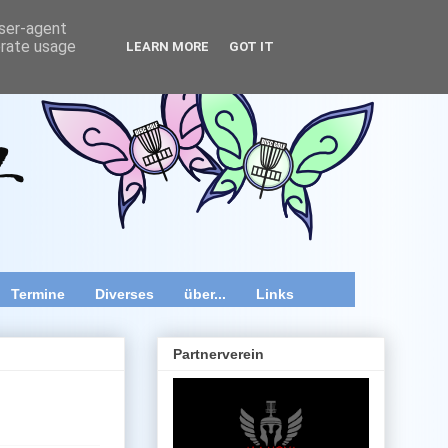
user-agent
erate usage
LEARN MORE
GOT IT
wir speziell im Raum Wien, Niederösterreich und Burgenland
 Videos und diverse Kurztipps.
Termine
Diverses
über...
Links
Partnerverein