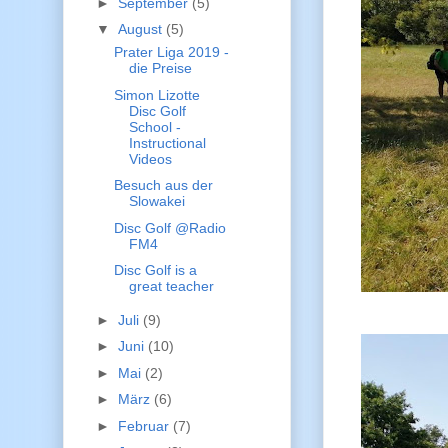
►
September
(5)
▼
August
(5)
Prater Liga 2019 -
die Preise
Simon Lizotte
Disc Golf
School -
Instructional
Videos
Besuch aus der
Slowakei
Disc Golf @Radio
FM4
Disc Golf is a
great teacher
►
Juli
(9)
►
Juni
(10)
►
Mai
(2)
►
März
(6)
►
Februar
(7)