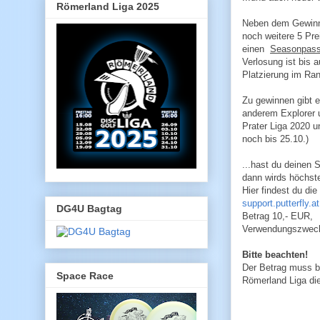
Römerland Liga 2025
Neben dem Gewinne
noch weitere 5 Pre
einen
Seasonpas
Verlosung ist bis 
Platzierung im Ran
Zu gewinnen gibt e
anderem Explorer 
Prater Liga 2020 
noch bis 25.10.)
...hast du deinen
dann wirds höchst
Hier findest du di
support.putterfly.at
DG4U Bagtag
Betrag 10,- EUR,
Verwendungszweck:
Bitte beachten!
Der Betrag muss bi
Space Race
Römerland Liga di