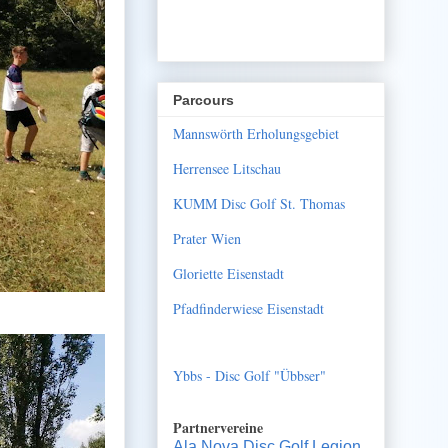
Parcours
Mannswörth Erholungsgebiet
Herrensee Litschau
KUMM Disc Golf St. Thomas
Prater Wien
Gloriette Eisenstadt
Pfadfinderwiese Eisenstadt
Ybbs - Disc Golf "Übbser"
Partnervereine
Ala Nova Disc Golf Legion