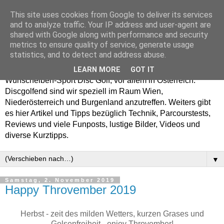
This site uses cookies from Google to deliver its services
Enjoy Disc Golf and let
and to analyze traffic. Your IP address and user-agent are
shared with Google along with performance and security
your Putterfly
metrics to ensure quality of service, generate usage
statistics, and to detect and address abuse.
Auf putterfly.at dreht sich alles um den Frisbee- bzw.
LEARN MORE
GOT IT
Wurfscheiben-Sport Disc Golf, vor allem in Österreich.
Discgolfend sind wir speziell im Raum Wien,
Niederösterreich und Burgenland anzutreffen. Weiters gibt
es hier Artikel und Tipps bezüglich Technik, Parcourstests,
Reviews und viele Funposts, lustige Bilder, Videos und
diverse Kurztipps.
▼
Samstag, 2. November 2019
Happy Throvember 2019
Herbst - zeit des milden Wetters, kurzen Grases und
Gelsenfreiheit - enjoy Throvember!