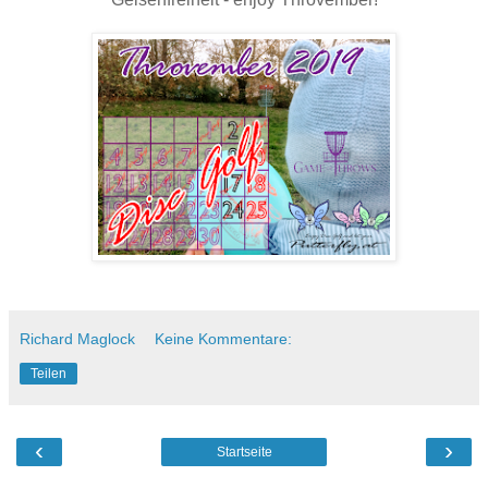
Richard Maglock
Keine Kommentare:
Teilen
‹
›
Startseite