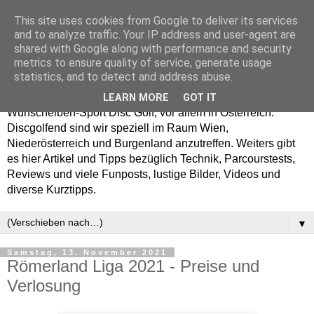
This site uses cookies from Google to deliver its services
Enjoy Disc Golf and let
and to analyze traffic. Your IP address and user-agent are
shared with Google along with performance and security
your Putterfly
metrics to ensure quality of service, generate usage
statistics, and to detect and address abuse.
Auf putterfly.at dreht sich alles um den Frisbee- bzw.
LEARN MORE
GOT IT
Wurfscheiben-Sport Disc Golf, vor allem in Österreich.
Discgolfend sind wir speziell im Raum Wien,
Niederösterreich und Burgenland anzutreffen. Weiters gibt
es hier Artikel und Tipps bezüglich Technik, Parcourstests,
Reviews und viele Funposts, lustige Bilder, Videos und
diverse Kurztipps.
▼
Samstag, 13. November 2021
Römerland Liga 2021 - Preise und
Verlosung