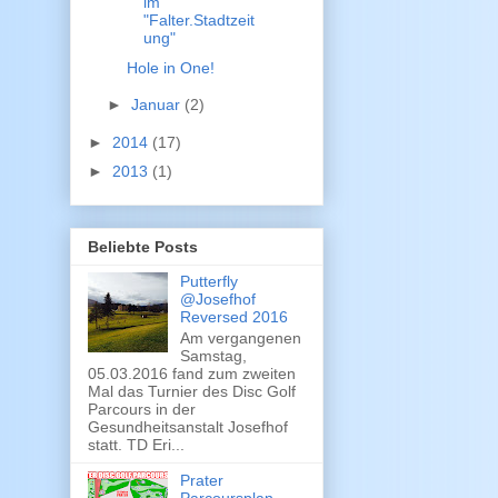
im
"Falter.Stadtzeit
ung"
Hole in One!
►
Januar
(2)
►
2014
(17)
►
2013
(1)
Beliebte Posts
Putterfly
@Josefhof
Reversed 2016
Am vergangenen
Samstag,
05.03.2016 fand zum zweiten
Mal das Turnier des Disc Golf
Parcours in der
Gesundheitsanstalt Josefhof
statt. TD Eri...
Prater