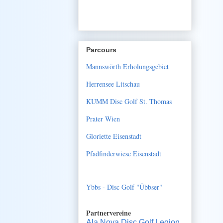
Parcours
Mannswörth Erholungsgebiet
Herrensee Litschau
KUMM Disc Golf St. Thomas
Prater Wien
Gloriette Eisenstadt
Pfadfinderwiese Eisenstadt
Ybbs - Disc Golf "Übbser"
Partnervereine
Ala Nova Disc Golf Legion