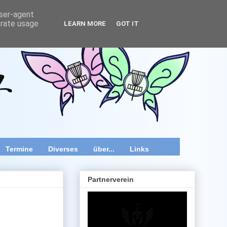
user-agent
erate usage
LEARN MORE
GOT IT
wir speziell im Raum Wien, Niederösterreich und Burgenland
 Videos und diverse Kurztipps.
Termine
Diverses
über...
Links
Partnerverein