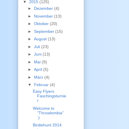
▼
2015
(125)
►
Dezember
(4)
►
November
(13)
►
Oktober
(20)
►
September
(15)
►
August
(13)
►
Juli
(23)
►
Juni
(13)
►
Mai
(9)
►
April
(5)
►
März
(4)
▼
Februar
(4)
Easy Flyers
Faschingsturnie
r
Welcome to
"Throwlombia"
:)
Birdiehunt 2014