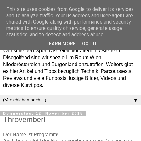
This site uses cookies from Google to deliver its services
Enjoy Disc Golf and let
and to analyze traffic. Your IP address and user-agent are
shared with Google along with performance and security
your Putterfly
metrics to ensure quality of service, generate usage
statistics, and to detect and address abuse.
Auf putterfly.at dreht sich alles um den Frisbee- bzw.
LEARN MORE
GOT IT
Wurfscheiben-Sport Disc Golf, vor allem in Österreich.
Discgolfend sind wir speziell im Raum Wien,
Niederösterreich und Burgenland anzutreffen. Weiters gibt
es hier Artikel und Tipps bezüglich Technik, Parcourstests,
Reviews und viele Funposts, lustige Bilder, Videos und
diverse Kurztipps.
▼
Donnerstag, 12. November 2015
Throvember!
Der Name ist Programm!
Auch heuer steht der
No
Throvember ganz im Zeichen von