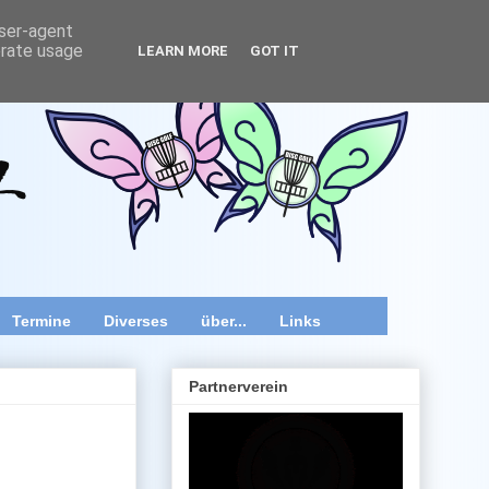
user-agent
erate usage
LEARN MORE
GOT IT
wir speziell im Raum Wien, Niederösterreich und Burgenland
 Videos und diverse Kurztipps.
Termine
Diverses
über...
Links
Partnerverein