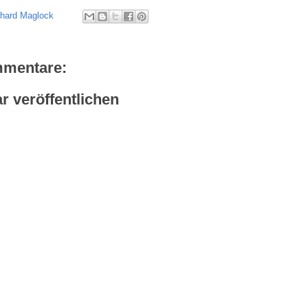
chard Maglock
mmentare:
 veröffentlichen