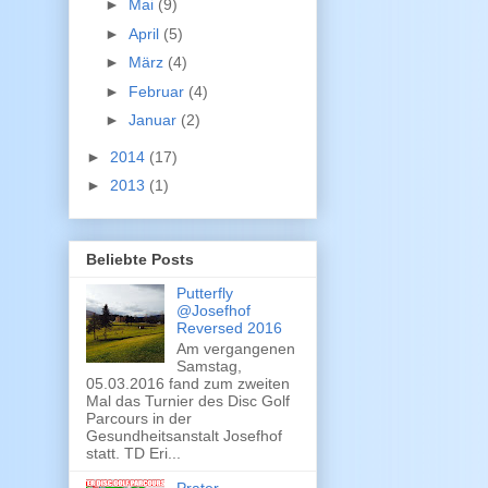
►
Mai
(9)
►
April
(5)
►
März
(4)
►
Februar
(4)
►
Januar
(2)
►
2014
(17)
►
2013
(1)
Beliebte Posts
Putterfly
@Josefhof
Reversed 2016
Am vergangenen
Samstag,
05.03.2016 fand zum zweiten
Mal das Turnier des Disc Golf
Parcours in der
Gesundheitsanstalt Josefhof
statt. TD Eri...