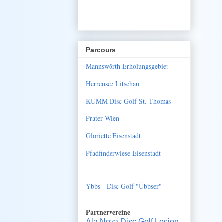
Parcours
Mannswörth Erholungsgebiet
Herrensee Litschau
KUMM Disc Golf St. Thomas
Prater Wien
Gloriette Eisenstadt
Pfadfinderwiese Eisenstadt
Ybbs - Disc Golf "Übbser"
Partnervereine
Ala Nova Disc Golf Legion