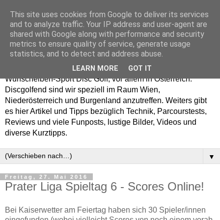
This site uses cookies from Google to deliver its services
Enjoy Disc Golf and let
and to analyze traffic. Your IP address and user-agent are
shared with Google along with performance and security
your Putterfly
metrics to ensure quality of service, generate usage
statistics, and to detect and address abuse.
Auf putterfly.at dreht sich alles um den Frisbee- bzw.
LEARN MORE
GOT IT
Wurfscheiben-Sport Disc Golf, vor allem in Österreich.
Discgolfend sind wir speziell im Raum Wien,
Niederösterreich und Burgenland anzutreffen. Weiters gibt
es hier Artikel und Tipps bezüglich Technik, Parcourstests,
Reviews und viele Funposts, lustige Bilder, Videos und
diverse Kurztipps.
▼
Freitag, 27. Mai 2016
Prater Liga Spieltag 6 - Scores Online!
Bei Kaiserwetter am Feiertag haben sich 30 Spieler/innen
eingefunden (wobei vielleicht Scores von noch einem vorab