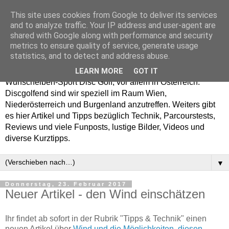
This site uses cookies from Google to deliver its services
Enjoy Disc Golf and let
and to analyze traffic. Your IP address and user-agent are
shared with Google along with performance and security
your Putterfly
metrics to ensure quality of service, generate usage
statistics, and to detect and address abuse.
Auf putterfly.at dreht sich alles um den Frisbee- bzw.
LEARN MORE
GOT IT
Wurfscheiben-Sport Disc Golf, vor allem in Österreich.
Discgolfend sind wir speziell im Raum Wien,
Niederösterreich und Burgenland anzutreffen. Weiters gibt
es hier Artikel und Tipps bezüglich Technik, Parcourstests,
Reviews und viele Funposts, lustige Bilder, Videos und
diverse Kurztipps.
▼
Donnerstag, 23. Februar 2017
Neuer Artikel - den Wind einschätzen
Ihr findet ab sofort in der Rubrik "Tipps & Technik" einen
neuen Artikel über
Wind und die Möglichkeiten, diesen