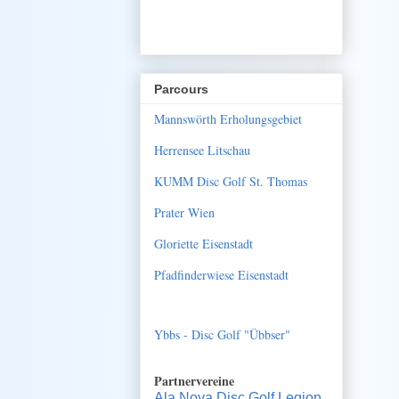
Parcours
Mannswörth Erholungsgebiet
Herrensee Litschau
KUMM Disc Golf St. Thomas
Prater Wien
Gloriette Eisenstadt
Pfadfinderwiese Eisenstadt
Ybbs - Disc Golf "Übbser"
Partnervereine
Ala Nova Disc Golf Legion