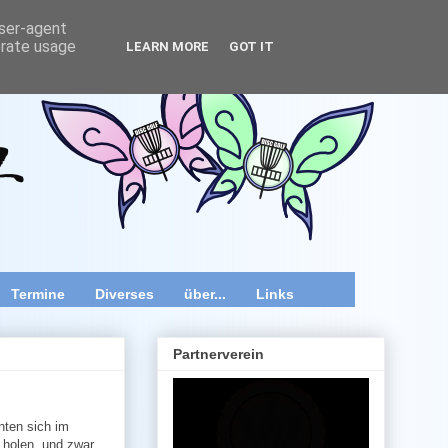
user-agent
erate usage
LEARN MORE
GOT IT
wir speziell im Raum Wien, Niederösterreich und Burgenland
 Videos und diverse Kurztipps.
Termine
Diverses
über...
Links
Partnerverein
nten sich im
 holen, und zwar