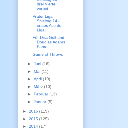
drei Viertel
vorbei
Prater Liga
Spieltag 14 -
erstes Ace der
Liga!
Für Disc Golf und
Douglas Adams
Fans
Game of Throws
►
Juni
(16)
►
Mai
(11)
►
April
(19)
►
März
(10)
►
Februar
(13)
►
Januar
(5)
►
2016
(119)
►
2015
(125)
►
2014
(17)