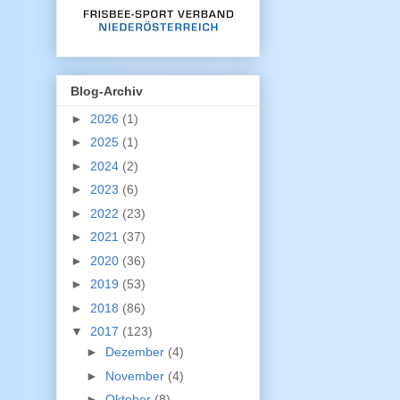
Blog-Archiv
►
2026
(1)
►
2025
(1)
►
2024
(2)
►
2023
(6)
►
2022
(23)
►
2021
(37)
►
2020
(36)
►
2019
(53)
►
2018
(86)
▼
2017
(123)
►
Dezember
(4)
►
November
(4)
►
Oktober
(8)