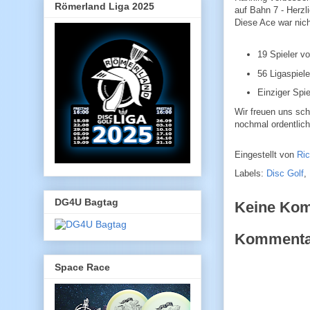
Römerland Liga 2025
auf Bahn 7 - Herz
Diese Ace war nich
19 Spieler vo
56 Ligaspiele
Einziger Spie
Wir freuen uns sch
nochmal ordentlic
Eingestellt von
Ri
Labels:
Disc Golf
,
DG4U Bagtag
Keine Ko
Kommentar
Space Race