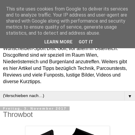
This site uses cookies from Google to deliver its services
Enjoy Disc Golf and let
and to analyze traffic. Your IP address and user-agent are
shared with Google along with performance and security
your Putterfly
metrics to ensure quality of service, generate usage
statistics, and to detect and address abuse.
Auf putterfly.at dreht sich alles um den Frisbee- bzw.
LEARN MORE
GOT IT
Wurfscheiben-Sport Disc Golf, vor allem in Österreich.
Discgolfend sind wir speziell im Raum Wien,
Niederösterreich und Burgenland anzutreffen. Weiters gibt
es hier Artikel und Tipps bezüglich Technik, Parcourstests,
Reviews und viele Funposts, lustige Bilder, Videos und
diverse Kurztipps.
▼
Freitag, 3. November 2017
Throwbot