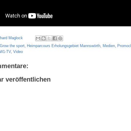
chard Maglock
Grow the sport
,
Heimparcours Erholungsgebiet Mannswörth
,
Medien
,
Promocl
W1-TV
,
Video
mmentare:
 veröffentlichen