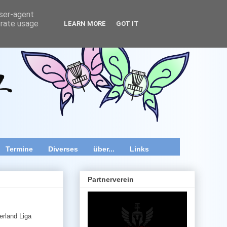
user-agent
erate usage
LEARN MORE
GOT IT
wir speziell im Raum Wien, Niederösterreich und Burgenland
 Videos und diverse Kurztipps.
Termine
Diverses
über...
Links
Partnerverein
rland Liga