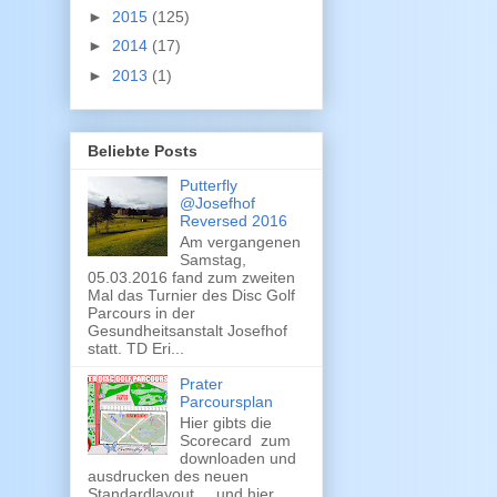
►
2015
(125)
►
2014
(17)
►
2013
(1)
Beliebte Posts
Putterfly
@Josefhof
Reversed 2016
Am vergangenen
Samstag,
05.03.2016 fand zum zweiten
Mal das Turnier des Disc Golf
Parcours in der
Gesundheitsanstalt Josefhof
statt. TD Eri...
Prater
Parcoursplan
Hier gibts die
Scorecard zum
downloaden und
ausdrucken des neuen
Standardlayout. ...und hier