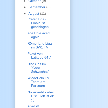
►
Oktober
(9)
►
September
(5)
▼
August
(11)
Prater Liga -
Finale ist
geschlagen
Ace Hole aced
again!
Römerland Liga
im SW1 TV
Paket von
Latitude 64 :)
Disc Golf im
"Ganz
Schwechat"
Wieder ein TV
Team am
Parcours
Nix erlaubt - aber
Disc Golf ist ok
;-)
Aced it!