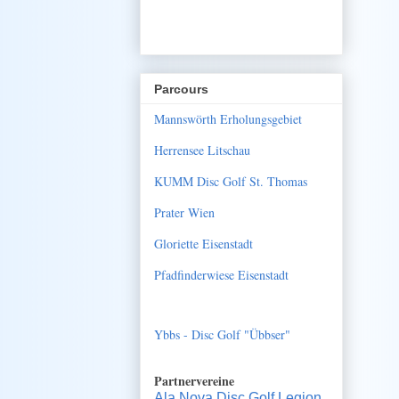
Parcours
Mannswörth Erholungsgebiet
Herrensee Litschau
KUMM Disc Golf St. Thomas
Prater Wien
Gloriette Eisenstadt
Pfadfinderwiese Eisenstadt
Ybbs - Disc Golf "Übbser"
Partnervereine
Ala Nova Disc Golf Legion