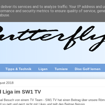
deliver its services and to analyze traffic. Your IP address and 
formance and security metrics to ensure quality of service, gen
erfly
abuse.
fscheiben-Sport Disc Golf, vor allem in Österreich. Discgolfend sind 
ch Technik, Parcourstests, Reviews und viele Funposts, lustige Bilder,
Tipps & Technik
Ligen
Turniere
Disc Golf lernen
gust 2018
 Liga im SW1 TV
mal Besuch von einem TV Team - SW1 TV hat einen Beitrag über unsere Röme
d so nett und geizt nicht mit Likes und teilt den Beitrag fleissig.