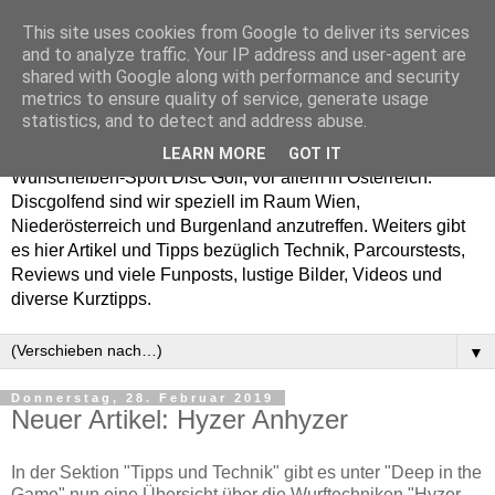
This site uses cookies from Google to deliver its services
Enjoy Disc Golf and let
and to analyze traffic. Your IP address and user-agent are
shared with Google along with performance and security
your Putterfly
metrics to ensure quality of service, generate usage
statistics, and to detect and address abuse.
Auf putterfly.at dreht sich alles um den Frisbee- bzw.
LEARN MORE
GOT IT
Wurfscheiben-Sport Disc Golf, vor allem in Österreich.
Discgolfend sind wir speziell im Raum Wien,
Niederösterreich und Burgenland anzutreffen. Weiters gibt
es hier Artikel und Tipps bezüglich Technik, Parcourstests,
Reviews und viele Funposts, lustige Bilder, Videos und
diverse Kurztipps.
▼
Donnerstag, 28. Februar 2019
Neuer Artikel: Hyzer Anhyzer
In der Sektion "Tipps und Technik" gibt es unter "Deep in the
Game" nun eine Übersicht über die Wurftechniken "Hyzer