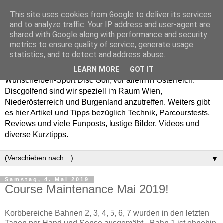
This site uses cookies from Google to deliver its services
Enjoy Disc Golf and let
and to analyze traffic. Your IP address and user-agent are
shared with Google along with performance and security
your Putterfly
metrics to ensure quality of service, generate usage
statistics, and to detect and address abuse.
Auf putterfly.at dreht sich alles um den Frisbee- bzw.
LEARN MORE
GOT IT
Wurfscheiben-Sport Disc Golf, vor allem in Österreich.
Discgolfend sind wir speziell im Raum Wien,
Niederösterreich und Burgenland anzutreffen. Weiters gibt
es hier Artikel und Tipps bezüglich Technik, Parcourstests,
Reviews und viele Funposts, lustige Bilder, Videos und
diverse Kurztipps.
▼
Samstag, 4. Mai 2019
Course Maintenance Mai 2019!
Korbbereiche Bahnen 2, 3, 4, 5, 6, 7 wurden in den letzten
Tagen per Hand und Sense ausgemäht - Bahn 1 ist ohnehin