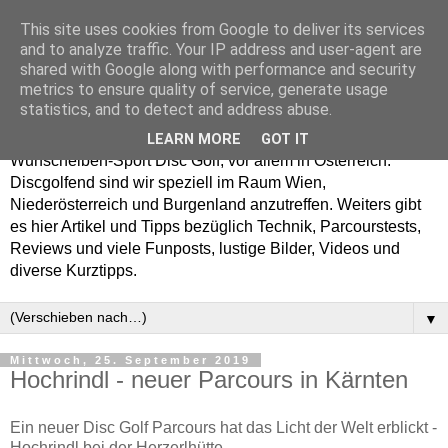
This site uses cookies from Google to deliver its services
Enjoy Disc Golf and let
and to analyze traffic. Your IP address and user-agent are
shared with Google along with performance and security
your Putterfly
metrics to ensure quality of service, generate usage
statistics, and to detect and address abuse.
Auf putterfly.at dreht sich alles um den Frisbee- bzw.
LEARN MORE
GOT IT
Wurfscheiben-Sport Disc Golf, vor allem in Österreich.
Discgolfend sind wir speziell im Raum Wien,
Niederösterreich und Burgenland anzutreffen. Weiters gibt
es hier Artikel und Tipps bezüglich Technik, Parcourstests,
Reviews und viele Funposts, lustige Bilder, Videos und
diverse Kurztipps.
▼
Mittwoch, 25. September 2019
Hochrindl - neuer Parcours in Kärnten
Ein neuer Disc Golf Parcours hat das Licht der Welt erblickt -
Hochrindl bei der Herzerlhütte.