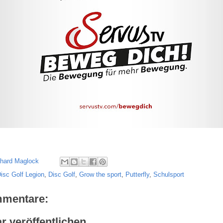
chard Maglock
isc Golf Legion
,
Disc Golf
,
Grow the sport
,
Putterfly
,
Schulsport
mmentare:
 veröffentlichen