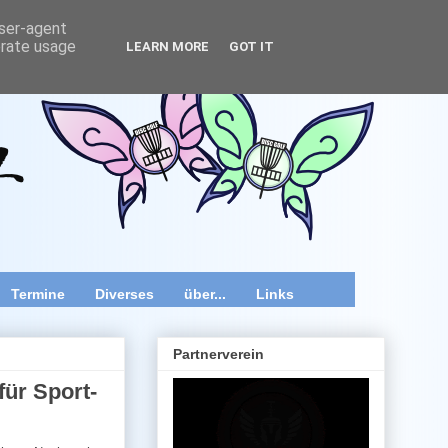
user-agent
erate usage
LEARN MORE
GOT IT
wir speziell im Raum Wien, Niederösterreich und Burgenland
 Videos und diverse Kurztipps.
Termine
Diverses
über...
Links
Partnerverein
für Sport-