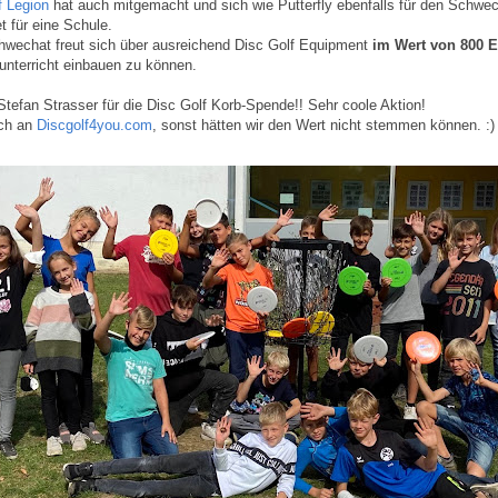
f Legion
hat auch mitgemacht und sich wie Putterfly ebenfalls für den Schw
t für eine Schule.
wechat freut sich über ausreichend Disc Golf Equipment
im Wert von 800 
unterricht einbauen zu können.
tefan Strasser für die Disc Golf Korb-Spende!! Sehr coole Aktion!
uch an
Discgolf4you.com
, sonst hätten wir den Wert nicht stemmen können. :)