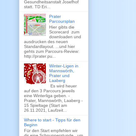
Gesundheitsanstalt Josefhof
statt. TD Eri...
Prater
Parcoursplan
Hier gibts die
Scorecard zum
downloaden und
ausdrucken des neuen
Standardlayout. ...und hier
gehts zum Parcours-Review:
http://prater.pu...
Winter-Ligen in
Mannswörth,
Prater und
Laaberg
Es wird heuer
auf den 3 Parcours jeweils
eine Winterliga geben. -
Prater, Mannswörth, Laaberg -
15 Spieltage (Start am
26.11.2021, Laufzeit...
Where to start - Tipps für den
Beginn
Für den Start empfehlen wir
dir eine Schnupperstunde , um