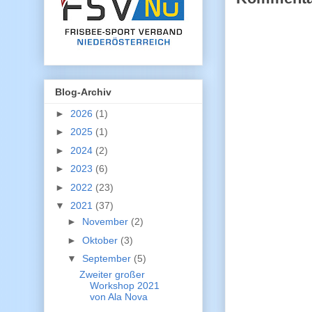
Blog-Archiv
►
2026
(1)
►
2025
(1)
►
2024
(2)
►
2023
(6)
►
2022
(23)
▼
2021
(37)
►
November
(2)
►
Oktober
(3)
▼
September
(5)
Zweiter großer
Workshop 2021
von Ala Nova