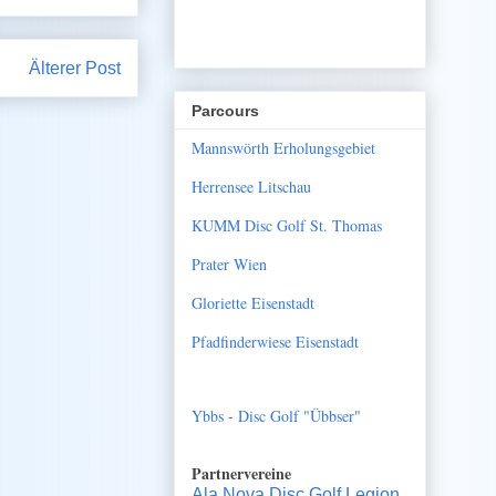
Älterer Post
Parcours
Mannswörth Erholungsgebiet
Herrensee Litschau
KUMM Disc Golf St. Thomas
Prater Wien
Gloriette Eisenstadt
Pfadfinderwiese Eisenstadt
Ybbs - Disc Golf "Übbser"
Partnervereine
Ala Nova Disc Golf Legion