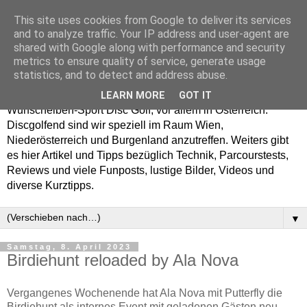
This site uses cookies from Google to deliver its services
Enjoy Disc Golf and let
and to analyze traffic. Your IP address and user-agent are
shared with Google along with performance and security
your Putterfly
metrics to ensure quality of service, generate usage
statistics, and to detect and address abuse.
Auf putterfly.at dreht sich alles um den Frisbee- bzw.
LEARN MORE
GOT IT
Wurfscheiben-Sport Disc Golf, vor allem in Österreich.
Discgolfend sind wir speziell im Raum Wien,
Niederösterreich und Burgenland anzutreffen. Weiters gibt
es hier Artikel und Tipps bezüglich Technik, Parcourstests,
Reviews und viele Funposts, lustige Bilder, Videos und
diverse Kurztipps.
▼
Samstag, 8. April 2023
Birdiehunt reloaded by Ala Nova
Vergangenes Wochenende hat Ala Nova mit Putterfly die
Birdiehunt als internes Event mit geladenen Gästen neu