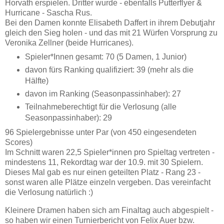
Horvath erspielen. Dritter wurde - ebenfalls Putterflyer &
Hurricane - Sascha Rus.
Bei den Damen konnte Elisabeth Daffert in ihrem Debutjahr
gleich den Sieg holen - und das mit 21 Würfen Vorsprung zu
Veronika Zellner (beide Hurricanes).
Spieler*Innen gesamt: 70 (5 Damen, 1 Junior)
davon fürs Ranking qualifiziert: 39 (mehr als die
Hälfte)
davon im Ranking (Seasonpassinhaber): 27
Teilnahmeberechtigt für die Verlosung (alle
Seasonpassinhaber): 29
96 Spielergebnisse unter Par (von 450 eingesendeten
Scores)
Im Schnitt waren 22,5 Spieler*innen pro Spieltag vertreten -
mindestens 11, Rekordtag war der 10.9. mit 30 Spielern.
Dieses Mal gab es nur einen geteilten Platz - Rang 23 -
sonst waren alle Plätze einzeln vergeben. Das vereinfacht
die Verlosung natürlich :)
Kleinere Dramen haben sich am Finaltag auch abgespielt -
so haben wir einen Turnierbericht von Felix Auer bzw.