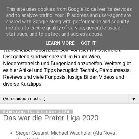
This site uses cookies from Google to deliver its services
Enjoy Disc Golf and let
and to analyze traffic. Your IP address and user-agent are
shared with Google along with performance and security
your Putterfly
metrics to ensure quality of service, generate usage
statistics, and to detect and address abuse.
Auf putterfly.at dreht sich alles um den Frisbee- bzw.
LEARN MORE
GOT IT
Wurfscheiben-Sport Disc Golf, vor allem in Österreich.
Discgolfend sind wir speziell im Raum Wien,
Niederösterreich und Burgenland anzutreffen. Weiters gibt
es hier Artikel und Tipps bezüglich Technik, Parcourstests,
Reviews und viele Funposts, lustige Bilder, Videos und
diverse Kurztipps.
▼
Samstag, 10. Oktober 2020
Das war die Prater Liga 2020
Sieger Gesamt: Michael Waidhofer (Ala Nova