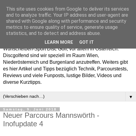
This site uses cookies from Google to deliver its services
Enjoy Disc Golf and let
and to analyze traffic. Your IP address and user-agent are
shared with Google along with performance and security
your Putterfly
metrics to ensure quality of service, generate usage
statistics, and to detect and address abuse.
Auf putterfly.at dreht sich alles um den Frisbee- bzw.
LEARN MORE
GOT IT
Wurfscheiben-Sport Disc Golf, vor allem in Österreich.
Discgolfend sind wir speziell im Raum Wien,
Niederösterreich und Burgenland anzutreffen. Weiters gibt
es hier Artikel und Tipps bezüglich Technik, Parcourstests,
Reviews und viele Funposts, lustige Bilder, Videos und
diverse Kurztipps.
▼
Samstag, 9. Juni 2018
Neuer Parcours Mannswörth -
Inofupdate 4