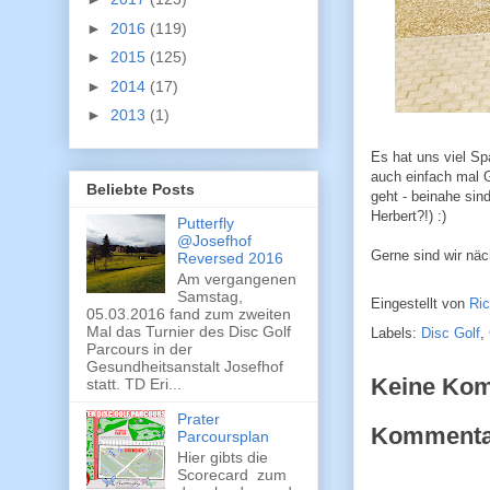
►
2016
(119)
►
2015
(125)
►
2014
(17)
►
2013
(1)
Es hat uns viel Sp
auch einfach mal G
Beliebte Posts
geht - beinahe sin
Herbert?!) :)
Putterfly
@Josefhof
Gerne sind wir näc
Reversed 2016
Am vergangenen
Samstag,
Eingestellt von
Ri
05.03.2016 fand zum zweiten
Mal das Turnier des Disc Golf
Labels:
Disc Golf
,
Parcours in der
Gesundheitsanstalt Josefhof
Keine Ko
statt. TD Eri...
Prater
Kommentar
Parcoursplan
Hier gibts die
Scorecard zum