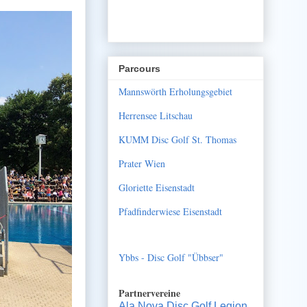
Parcours
Mannswörth Erholungsgebiet
Herrensee Litschau
KUMM Disc Golf St. Thomas
Prater Wien
Gloriette Eisenstadt
Pfadfinderwiese Eisenstadt
Ybbs - Disc Golf "Übbser"
Partnervereine
Ala Nova Disc Golf Legion