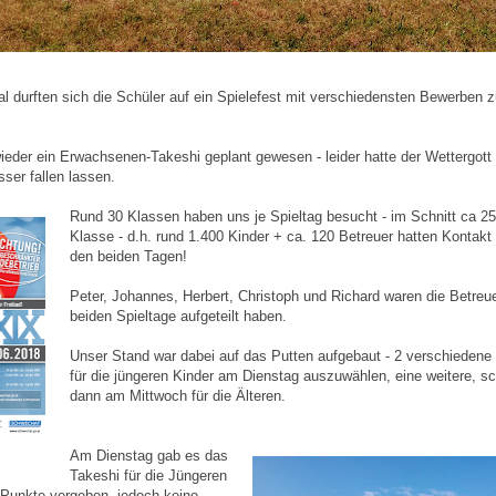
l durften sich die Schüler auf ein Spielefest mit verschiedensten Bewerben 
ieder ein Erwachsenen-Takeshi geplant gewesen - leider hatte der Wettergot
ser fallen lassen.
Rund 30 Klassen haben uns je Spieltag besucht - im Schnitt ca 25
Klasse - d.h. rund 1.400 Kinder + ca. 120 Betreuer hatten Kontakt
den beiden Tagen!
Peter, Johannes, Herbert, Christoph und Richard waren die Betreue
beiden Spieltage aufgeteilt haben.
Unser Stand war dabei auf das Putten aufgebaut - 2 verschiedene
für die jüngeren Kinder am Dienstag auszuwählen, eine weitere, s
dann am Mittwoch für die Älteren.
Am Dienstag gab es das
Takeshi für die Jüngeren
 Punkte vergeben, jedoch keine