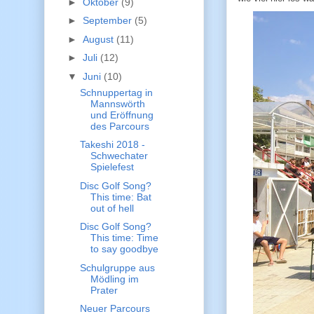
►
Oktober
(9)
►
September
(5)
►
August
(11)
►
Juli
(12)
▼
Juni
(10)
Schnuppertag in
Mannswörth
und Eröffnung
des Parcours
Takeshi 2018 -
Schwechater
Spielefest
Disc Golf Song?
This time: Bat
out of hell
Disc Golf Song?
This time: Time
to say goodbye
Schulgruppe aus
Mödling im
Prater
Neuer Parcours