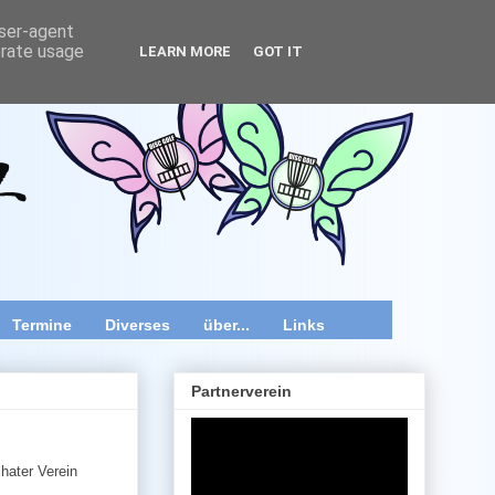
user-agent
erate usage
LEARN MORE
GOT IT
wir speziell im Raum Wien, Niederösterreich und Burgenland
 Videos und diverse Kurztipps.
Termine
Diverses
über...
Links
Partnerverein
hater Verein