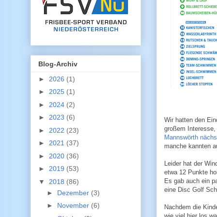
Blog-Archiv
►
2026
(1)
►
2025
(1)
►
2024
(2)
►
2023
(6)
Wir hatten den Ein
großem Interesse, 
►
2022
(23)
Mannswörth nächs
►
2021
(37)
manche kannten au
►
2020
(36)
Leider hat der Win
►
2019
(53)
etwa 12 Punkte hol
Es gab auch ein pa
▼
2018
(86)
eine Disc Golf Sch
►
Dezember
(3)
►
November
(6)
Nachdem die Kinder
wie viel hier los 