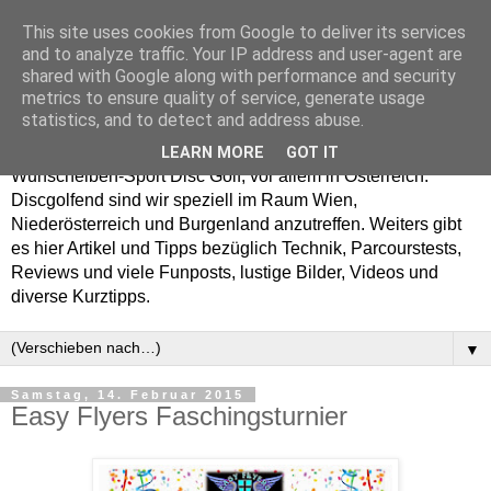
This site uses cookies from Google to deliver its services
Enjoy Disc Golf and let
and to analyze traffic. Your IP address and user-agent are
shared with Google along with performance and security
your Putterfly
metrics to ensure quality of service, generate usage
statistics, and to detect and address abuse.
Auf putterfly.at dreht sich alles um den Frisbee- bzw.
LEARN MORE
GOT IT
Wurfscheiben-Sport Disc Golf, vor allem in Österreich.
Discgolfend sind wir speziell im Raum Wien,
Niederösterreich und Burgenland anzutreffen. Weiters gibt
es hier Artikel und Tipps bezüglich Technik, Parcourstests,
Reviews und viele Funposts, lustige Bilder, Videos und
diverse Kurztipps.
▼
Samstag, 14. Februar 2015
Easy Flyers Faschingsturnier