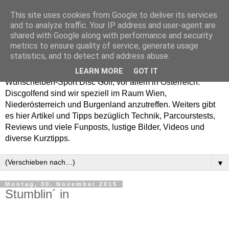
This site uses cookies from Google to deliver its services
Enjoy Disc Golf and let
and to analyze traffic. Your IP address and user-agent are
shared with Google along with performance and security
your Putterfly
metrics to ensure quality of service, generate usage
statistics, and to detect and address abuse.
Auf putterfly.at dreht sich alles um den Frisbee- bzw.
LEARN MORE
GOT IT
Wurfscheiben-Sport Disc Golf, vor allem in Österreich.
Discgolfend sind wir speziell im Raum Wien,
Niederösterreich und Burgenland anzutreffen. Weiters gibt
es hier Artikel und Tipps bezüglich Technik, Parcourstests,
Reviews und viele Funposts, lustige Bilder, Videos und
diverse Kurztipps.
▼
Montag, 30. November 2015
Stumblin´ in