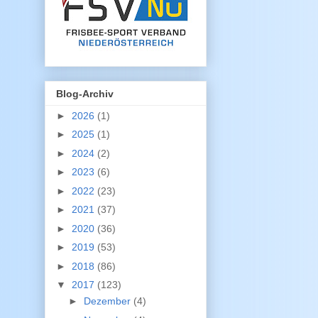
Blog-Archiv
►
2026
(1)
►
2025
(1)
►
2024
(2)
►
2023
(6)
►
2022
(23)
►
2021
(37)
►
2020
(36)
►
2019
(53)
►
2018
(86)
▼
2017
(123)
►
Dezember
(4)