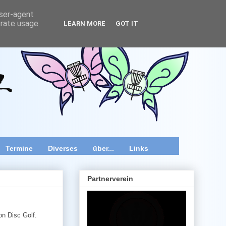
user-agent
erate usage
LEARN MORE
GOT IT
wir speziell im Raum Wien, Niederösterreich und Burgenland
 Videos und diverse Kurztipps.
Termine
Diverses
über...
Links
Partnerverein
on Disc Golf.