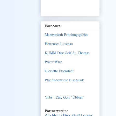
Parcours
Mannswörth Erholungsgebiet
Herrensee Litschau
KUMM Disc Golf St. Thomas
Prater Wien
Gloriette Eisenstadt
Pfadfinderwiese Eisenstadt
Ybbs - Disc Golf "Übbser"
Partnervereine
Ala Nova Disc Golf Legion