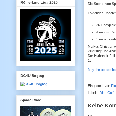
Römerland Liga 2025
Die Scores von Spi
Folgendes Update:
36 Ligaspiel
4 neu im Ran
3 neue Spiele
Markus Christian w
verdrängt und Andr
Der Hutbandit Phil
10.
May the course be
DG4U Bagtag
Eingestellt von
Ri
Labels:
Disc Golf
,
Space Race
Keine Ko