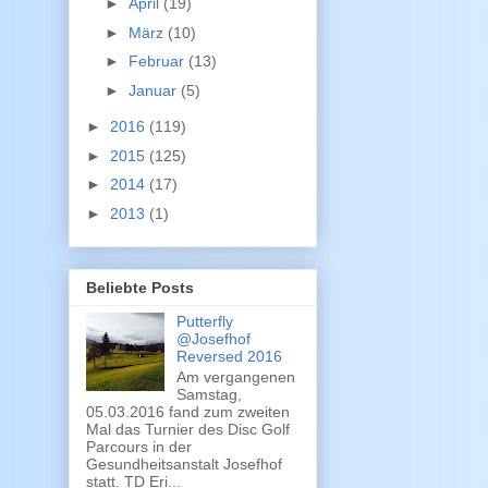
►
April
(19)
►
März
(10)
►
Februar
(13)
►
Januar
(5)
►
2016
(119)
►
2015
(125)
►
2014
(17)
►
2013
(1)
Beliebte Posts
Putterfly
@Josefhof
Reversed 2016
Am vergangenen
Samstag,
05.03.2016 fand zum zweiten
Mal das Turnier des Disc Golf
Parcours in der
Gesundheitsanstalt Josefhof
statt. TD Eri...