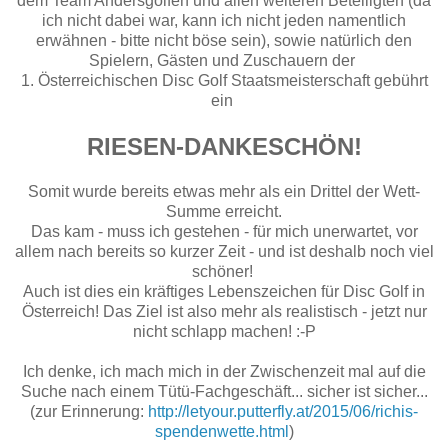
dem Team Andersgolfen und allen weiteren Beteiligten (da
ich nicht dabei war, kann ich nicht jeden namentlich
erwähnen - bitte nicht böse sein), sowie natürlich den
Spielern, Gästen und Zuschauern der
1. Österreichischen Disc Golf Staatsmeisterschaft gebührt
ein
RIESEN-DANKESCHÖN!
Somit wurde bereits etwas mehr als ein Drittel der Wett-
Summe erreicht.
Das kam - muss ich gestehen - für mich unerwartet, vor
allem nach bereits so kurzer Zeit - und ist deshalb noch viel
schöner!
Auch ist dies ein kräftiges Lebenszeichen für Disc Golf in
Österreich! Das Ziel ist also mehr als realistisch - jetzt nur
nicht schlapp machen! :-P
Ich denke, ich mach mich in der Zwischenzeit mal auf die
Suche nach einem Tütü-Fachgeschäft... sicher ist sicher...
(zur Erinnerung:
http://letyour.putterfly.at/2015/06/richis-
spendenwette.html
)