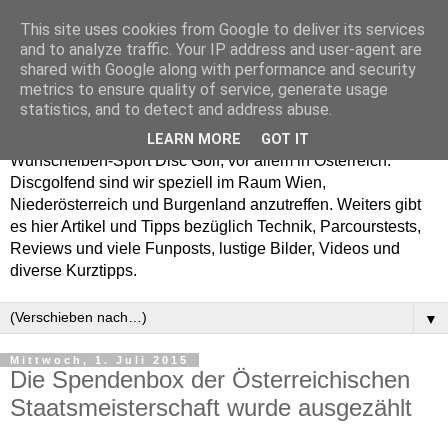
This site uses cookies from Google to deliver its services
Enjoy Disc Golf and let
and to analyze traffic. Your IP address and user-agent are
shared with Google along with performance and security
your Putterfly
metrics to ensure quality of service, generate usage
statistics, and to detect and address abuse.
Auf putterfly.at dreht sich alles um den Frisbee- bzw.
LEARN MORE
GOT IT
Wurfscheiben-Sport Disc Golf, vor allem in Österreich.
Discgolfend sind wir speziell im Raum Wien,
Niederösterreich und Burgenland anzutreffen. Weiters gibt
es hier Artikel und Tipps bezüglich Technik, Parcourstests,
Reviews und viele Funposts, lustige Bilder, Videos und
diverse Kurztipps.
▼
Mittwoch, 1. Juli 2015
Die Spendenbox der Österreichischen
Staatsmeisterschaft wurde ausgezählt