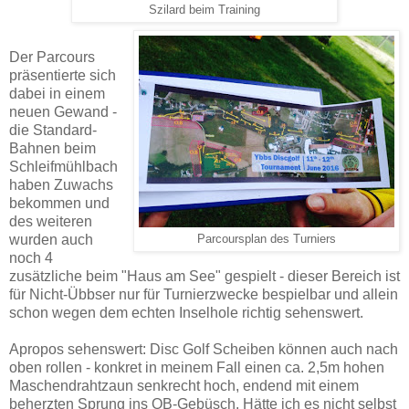
Szilard beim Training
Der Parcours
präsentierte sich
dabei in einem
neuen Gewand -
die Standard-
Bahnen beim
Schleifmühlbach
haben Zuwachs
bekommen und
des weiteren
wurden auch
Parcoursplan des Turniers
noch 4
zusätzliche beim "Haus am See" gespielt - dieser Bereich ist
für Nicht-Übbser nur für Turnierzwecke bespielbar und allein
schon wegen dem echten Inselhole richtig sehenswert.
Apropos sehenswert: Disc Golf Scheiben können auch nach
oben rollen - konkret in meinem Fall einen ca. 2,5m hohen
Maschendrahtzaun senkrecht hoch, endend mit einem
beherzten Sprung ins OB-Gebüsch. Hätte ich es nicht selbst