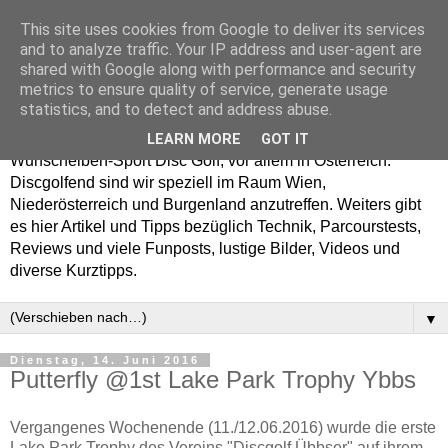
This site uses cookies from Google to deliver its services
Enjoy Disc Golf and let
and to analyze traffic. Your IP address and user-agent are
shared with Google along with performance and security
your Putterfly
metrics to ensure quality of service, generate usage
statistics, and to detect and address abuse.
Auf putterfly.at dreht sich alles um den Frisbee- bzw.
LEARN MORE
GOT IT
Wurfscheiben-Sport Disc Golf, vor allem in Österreich.
Discgolfend sind wir speziell im Raum Wien,
Niederösterreich und Burgenland anzutreffen. Weiters gibt
es hier Artikel und Tipps bezüglich Technik, Parcourstests,
Reviews und viele Funposts, lustige Bilder, Videos und
diverse Kurztipps.
▼
Dienstag, 14. Juni 2016
Putterfly @1st Lake Park Trophy Ybbs
Vergangenes Wochenende (11./12.06.2016) wurde die erste
Lake Park Trophy des Vereins "Discgolf Übbser" auf ihrem