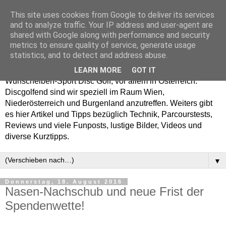
This site uses cookies from Google to deliver its services
Enjoy Disc Golf and let
and to analyze traffic. Your IP address and user-agent are
shared with Google along with performance and security
your Putterfly
metrics to ensure quality of service, generate usage
statistics, and to detect and address abuse.
Auf putterfly.at dreht sich alles um den Frisbee- bzw.
LEARN MORE
GOT IT
Wurfscheiben-Sport Disc Golf, vor allem in Österreich.
Discgolfend sind wir speziell im Raum Wien,
Niederösterreich und Burgenland anzutreffen. Weiters gibt
es hier Artikel und Tipps bezüglich Technik, Parcourstests,
Reviews und viele Funposts, lustige Bilder, Videos und
diverse Kurztipps.
▼
Donnerstag, 18. August 2016
Nasen-Nachschub und neue Frist der
Spendenwette!