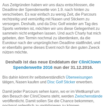
Aus Zeitgründen haben wir uns dazu entschlossen, die
Deadline der Spendenwette von 1.9. nach hinten zu
verschieben. Es war einfach zu wenig Zeit, die Parcours
rechtzeitig und vernünftig mit Nasen und Stickern zu
versorgen. Deshalb, und da Disc Golf wieder am Tag des
Sports vertreten ist, möchten wir uns diese Gelegenheit zu
sammeln nicht entgehen lassen. Und auch Charly hat mich
gebeten, den Termin nochmal zu überdenken, da die
Eurotour nach der ursprünglichen Deadline stattfindet, und
er ebenfalls gerne dieses Event noch für den guten Zweck
nützen möchte.
Deshalb ist das neue Enddatum der
CliniClown
Spendenwette 2016
nun der 31.12.2016.
Bis dahin könnt ihr selbstverständlich
Überweisungen
tätigen, Nasen kaufen und
Disc Golf Sticker
erwerben.
Damit jeder Parcours sehen kann, wo er im Wettkampf um
den Besuch der CliniClowns steht, werden
Zwischenstände
veröffentlicht. Damit sollen Sie die Chance bekommen,
nochmal ordentlich zu mobilisieren zu können.