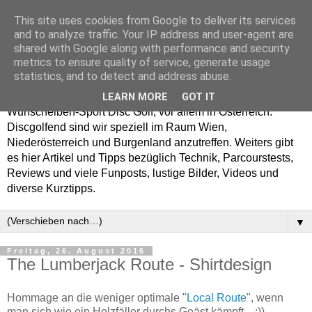
This site uses cookies from Google to deliver its services
Enjoy Disc Golf and let
and to analyze traffic. Your IP address and user-agent are
shared with Google along with performance and security
your Putterfly
metrics to ensure quality of service, generate usage
statistics, and to detect and address abuse.
Auf putterfly.at dreht sich alles um den Frisbee- bzw.
LEARN MORE
GOT IT
Wurfscheiben-Sport Disc Golf, vor allem in Österreich.
Discgolfend sind wir speziell im Raum Wien,
Niederösterreich und Burgenland anzutreffen. Weiters gibt
es hier Artikel und Tipps bezüglich Technik, Parcourstests,
Reviews und viele Funposts, lustige Bilder, Videos und
diverse Kurztipps.
▼
Freitag, 26. August 2016
The Lumberjack Route - Shirtdesign
Hommage an die weniger optimale "
Local Route
", wenn
man sich wie ein Holzfäller durchs Geäst kämpft... :))